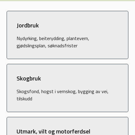
e
k
s
Jordbruk
t
Nydyrking, beiterydding, plantevern,
gjødslingsplan, søknadsfrister
Skogbruk
Skogsfond, hogst i vernskog, bygging av vei,
tilskudd
Utmark, vilt og motorferdsel