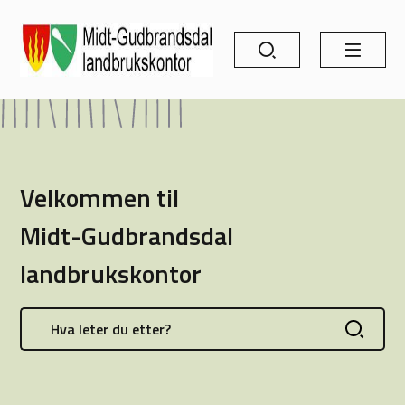
Søk
Meny
Midt-Gudbrandsdal landbrukskontor
Midt-Gudbrandsdal landbruksk
Velkommen til
Midt-Gudbrandsdal
landbrukskontor
S
ø
Søk
k
e
t