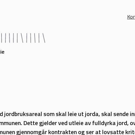
Kon
ie
 jordbruksareal som skal leie ut jorda, skal sende in
ommunen. Dette gjelder ved utleie av fulldyrka jord, o
nen gjennomgår kontrakten og ser at lovsatte kriteri