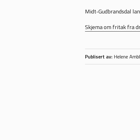
Midt-Gudbrandsdal land
Skjema om fritak fra dr
Publisert av
Helene Ambl