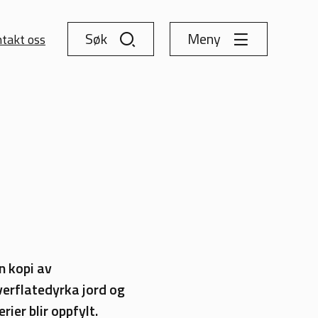
Søk
Meny
takt oss
n kopi av
verflatedyrka jord og
er blir oppfylt.