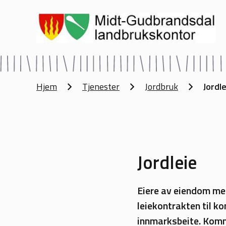
Midt-Gudbrandsdal landbrukskontor
Du er her:
Hjem
Tjenester
Jordbruk
Jordle
Jordleie
Eiere av eiendom med
leiekontrakten til k
innmarksbeite. Kommu