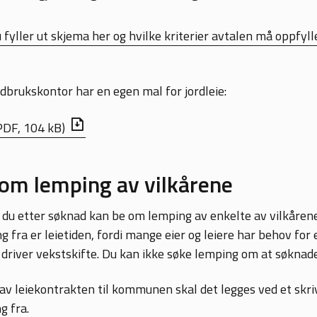
fyller ut skjema her og hvilke kriterier avtalen må oppfy
brukskontor har en egen mal for jordleie:
PDF, 104 kB)
om lemping av vilkårene
 du etter søknad kan be om lemping av enkelte av vilkåren
g fra er leietiden, fordi mange eier og leiere har behov for 
driver vekstskifte. Du kan ikke søke lemping om at søknaden
av leiekontrakten til kommunen skal det legges ved et skri
g fra.