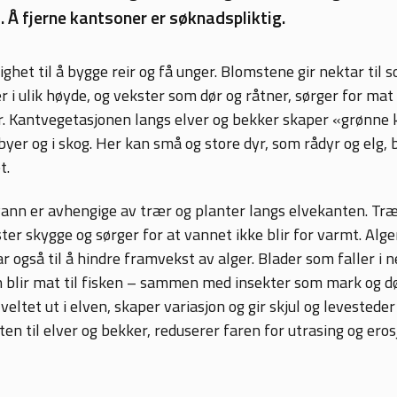
 Å fjerne kantsoner er søknadspliktig.
ghet til å bygge reir og få unger. Blomstene gir nektar til
r i ulik høyde, og vekster som dør og råtner, sørger for mat 
r. Kantvegetasjonen langs elver og bekker skaper «grønne k
byer og i skog. Her kan små og store dyr, som rådyr og elg, b
t.
g vann er avhengige av trær og planter langs elvekanten. Tr
er skygge og sørger for at vannet ikke blir for varmt. Alger 
 også til å hindre framvekst av alger. Blader som faller i ne
 blir mat til fisken – sammen med insekter som mark og dø
ltet ut i elven, skaper variasjon og gir skjul og levesteder 
ten til elver og bekker, reduserer faren for utrasing og er