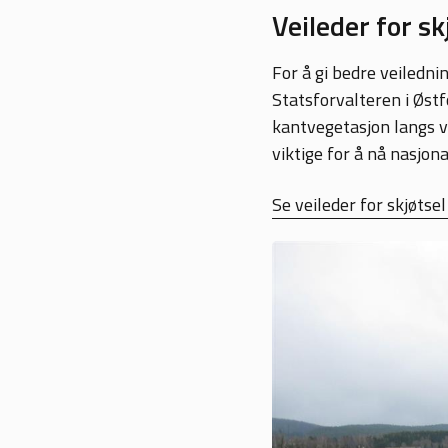
Veileder for s
For å gi bedre veiledn
Statsforvalteren i Østf
kantvegetasjon langs v
viktige for å nå nasjon
Se veileder for skjøts