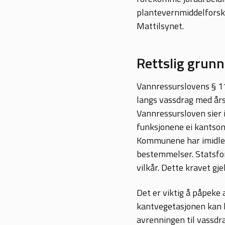
plantevernmiddelforskr
Mattilsynet.
Rettslig grunn
Vannressurslovens § 11
langs vassdrag med års
Vannressursloven sier 
funksjonene ei kantson
Kommunene har imidlert
bestemmelser. Statsforv
vilkår. Dette kravet gj
Det er viktig å påpeke 
kantvegetasjonen kan h
avrenningen til vassdra