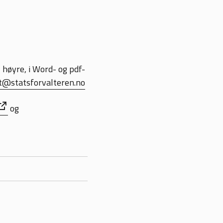
il høyre, i Word- og pdf-
t@statsforvalteren.no
og