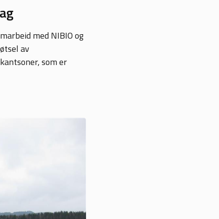
rag
 samarbeid med NIBIO og
jøtsel av
 kantsoner, som er