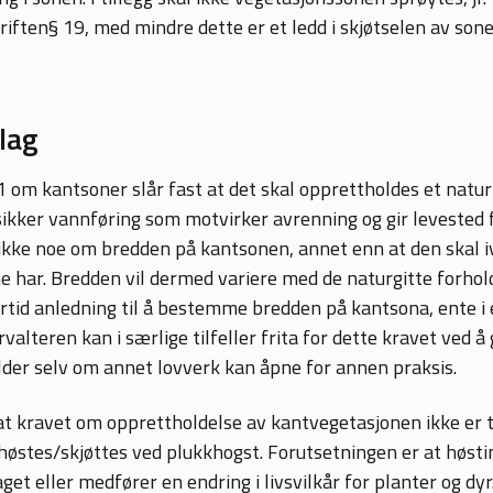
iften§ 19, med mindre dette er et ledd i skjøtselen av sone
lag
 om kantsoner slår fast at det skal opprettholdes et natur
ikker vannføring som motvirker avrenning og gir levested f
ikke noe om bredden på kantsonen, annet enn at den skal i
e har. Bredden vil dermed variere med de naturgitte forhold
id anledning til å bestemme bredden på kantsona, ente i e
alteren kan i særlige tilfeller frita for dette kravet ved å
elder selv om annet lovverk kan åpne for annen praksis.
at kravet om opprettholdelse av kantvegetasjonen ikke er ti
østes/skjøttes ved plukkhogst. Forutsetningen er at høsti
get eller medfører en endring i livsvilkår for planter og dyr