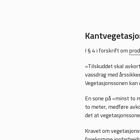
Kantvegetasjo
I § 4 i forskrift om
prod
«Tilskuddet skal avkor
vassdrag med årssikker
Vegetasjonssonen kan i
En sone på «minst to m
to meter, medføre avko
det at vegetasjonssonen
Kravet om vegetasjonss
forekomme jordarbeiding