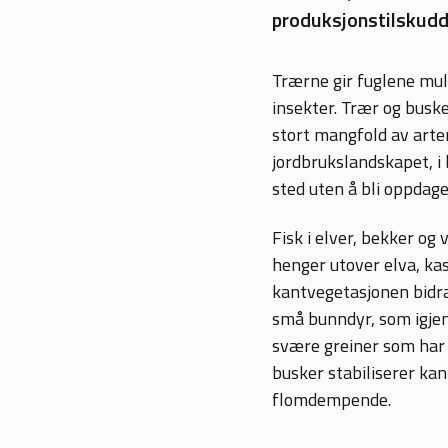
produksjonstilskudd.
Trærne gir fuglene muli
insekter. Trær og buske
stort mangfold av arte
jordbrukslandskapet, i 
sted uten å bli oppdage
Fisk i elver, bekker o
henger utover elva, kast
kantvegetasjonen bidrar
små bunndyr, som igjen
svære greiner som har ve
busker stabiliserer kan
flomdempende.