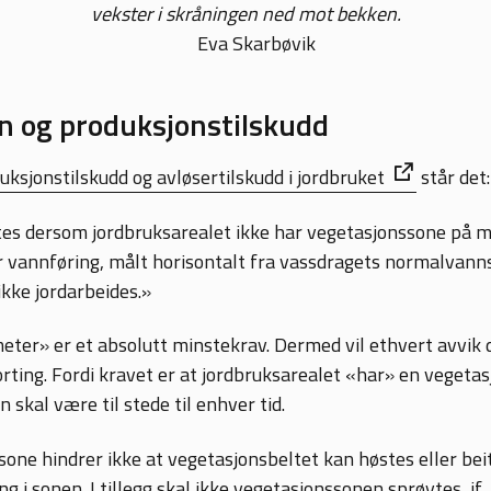
vekster i skråningen ned mot bekken.
Eva Skarbøvik
n og produksjonstilskudd
uksjonstilskudd og avløsertilskudd i jordbruket
står det:
tes dersom jordbruksarealet ikke har vegetasjonssone på 
 vannføring, målt horisontalt fra vassdragets normalvann
kke jordarbeides.»
eter» er et absolutt minstekrav. Dermed vil ethvert avvik 
rting. Fordi kravet er at jordbruksarealet «har» en vegeta
 skal være til stede til enhver tid.
one hindrer ikke at vegetasjonsbeltet kan høstes eller beit
 i sonen. I tillegg skal ikke vegetasjonssonen sprøytes, jf.