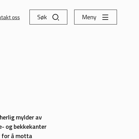
Søk
Meny
takt oss
 herlig mylder av
lve- og bekkekanter
v for å motta