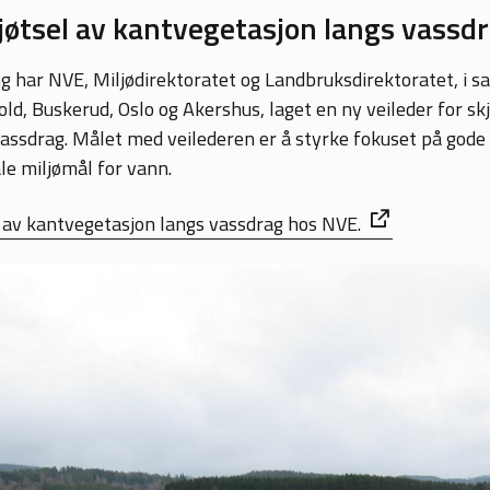
kjøtsel av kantvegetasjon langs vassd
ing har NVE, Miljødirektoratet og Landbruksdirektoratet, i
old, Buskerud, Oslo og Akershus, laget en ny veileder for sk
assdrag. Målet med veilederen er å styrke fokuset på gode
ale miljømål for vann.
el av kantvegetasjon langs vassdrag hos NVE.