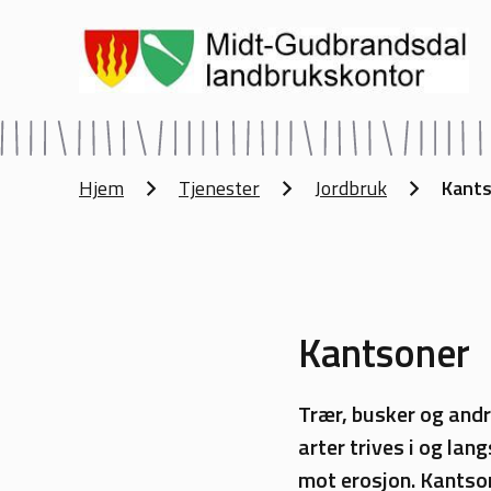
Midt-Gudbrandsdal landbrukskontor
Du er her:
Hjem
Tjenester
Jordbruk
Kant
Kantsoner
Trær, busker og andre
arter trives i og lan
mot erosjon. Kantsone