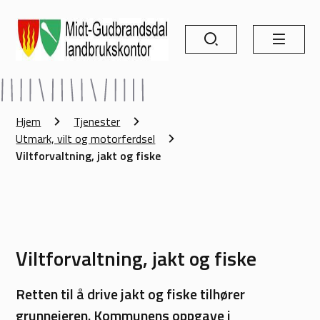
Søk
Meny
Midt-Gudbrandsdal landbrukskontor
Du er her:
Hjem
Tjenester
Utmark, vilt og motorferdsel
Viltforvaltning, jakt og fiske
Viltforvaltning, jakt og fiske
Retten til å drive jakt og fiske tilhører
grunneieren. Kommunens oppgave i