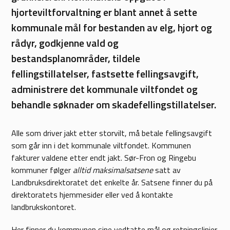
hjorteviltforvaltning er blant annet å sette
kommunale mål for bestanden av elg, hjort og
rådyr, godkjenne vald og
bestandsplanområder, tildele
fellingstillatelser, fastsette fellingsavgift,
administrere det kommunale viltfondet og
behandle søknader om skadefellingstillatelser.
Alle som driver jakt etter storvilt, må betale fellingsavgift
som går inn i det kommunale viltfondet. Kommunen
fakturer valdene etter endt jakt. Sør-Fron og Ringebu
kommuner følger
alltid maksimalsatsene
satt av
Landbruksdirektoratet det enkelte år. Satsene finner du på
direktoratets hjemmesider eller ved å kontakte
landbrukskontoret.
Her finner du kommunen sine vedtatte mål og retningslinjer