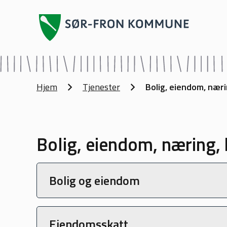
Sør-Fron kommune
Du er her:
Hjem
Tjenester
Bolig, eiendom, næri
Bolig, eiendom, næring, 
Bolig og eiendom
Eiendomsskatt