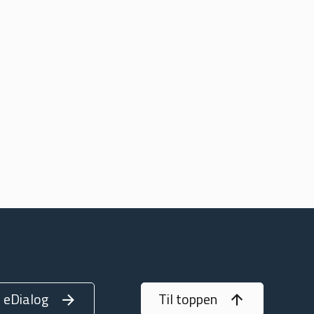
eDialog
Til toppen