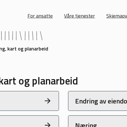
For ansatte
Våre tjenester
Skjemaov
ng, kart og planarbeid
kart og planarbeid
Endring av eiend
Næring