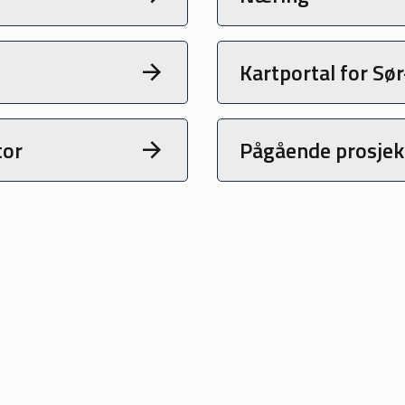
Kartportal for S
tor
Pågående prosjekt