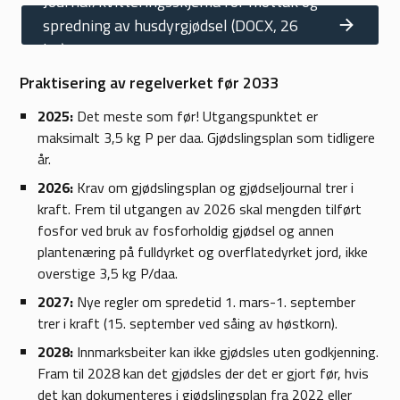
Journal/kvitteringsskjema for mottak og
spredning av husdyrgjødsel
(DOCX, 26
kB)
Praktisering av regelverket før 2033
2025:
Det meste som før! Utgangspunktet er
maksimalt 3,5 kg P per daa. Gjødslingsplan som tidligere
år. ​
2026:
Krav om gjødslingsplan og gjødseljournal trer i
kraft​. Frem til utgangen av 2026 skal mengden tilført
fosfor ved bruk av fosforholdig gjødsel og annen
plantenæring på fulldyrket og overflatedyrket jord, ikke
overstige 3,5 kg P/daa.
2027:
Nye regler om spredetid 1. mars-1. september
trer i kraft​ (15. september ved såing av høstkorn).
2028:
Innmarksbeiter kan ikke gjødsles uten godkjenning.
Fram til 2028 kan det gjødsles der det er gjort før, hvis
det kan dokumenteres i gjødslingsplan fra 2022 eller