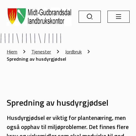
Søk
Meny
Midt-Gudbrandsdal landbrukskontor
Du er her:
Hjem
Tjenester
Jordbruk
Spredning av husdyrgjødsel
Spredning av husdyrgjødsel
Husdyrgjødsel er viktig for plantenæring, men
også opphav til miljøproblemer. Det finnes flere
krav og virkemidler som skal medvirke til god