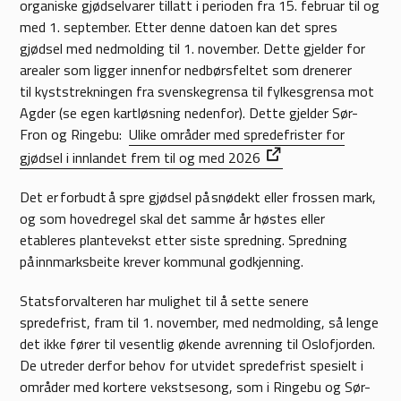
organiske gjødselvarer tillatt i perioden fra 15. februar til og
med 1. september. Etter denne datoen kan det spres
gjødsel med nedmolding til 1. november. Dette gjelder for
arealer som ligger innenfor nedbørsfeltet som drenerer
til kyststrekningen fra svenskegrensa til fylkesgrensa mot
Agder (se egen kartløsning nedenfor). Dette gjelder Sør-
Fron og Ringebu:
Ulike områder med spredefrister for
gjødsel i innlandet frem til og med 2026
Det er forbudt å spre gjødsel på snødekt eller frossen mark,
og som hovedregel skal det samme år høstes eller
etableres plantevekst etter siste spredning. Spredning
på innmarksbeite krever kommunal godkjenning.
Statsforvalteren har mulighet til å sette senere
spredefrist, fram til 1. november, med nedmolding, så lenge
det ikke fører til vesentlig økende avrenning til Oslofjorden.
De utreder derfor behov for utvidet spredefrist spesielt i
områder med kortere vekstsesong, som i Ringebu og Sør-