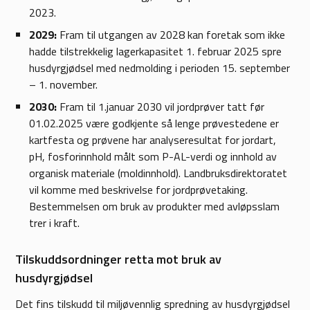
2023.​
2029:
Fram til utgangen av 2028 kan foretak som ikke
hadde tilstrekkelig lagerkapasitet 1. februar 2025 spre
husdyrgjødsel med nedmolding i perioden 15. september
– 1. november.​
2030:
Fram til 1.januar 2030 vil jordprøver tatt før
01.02.2025 være godkjente så lenge prøvestedene er
kartfesta og prøvene har analyseresultat for jordart,
pH, fosforinnhold målt som P-AL-verdi og innhold av
organisk materiale (moldinnhold). Landbruksdirektoratet
vil komme med beskrivelse for jordprøvetaking.
Bestemmelsen om bruk av produkter med avløpsslam
trer i kraft.
Tilskuddsordninger retta mot bruk av
husdyrgjødsel
Det fins tilskudd til miljøvennlig spredning av husdyrgjødsel