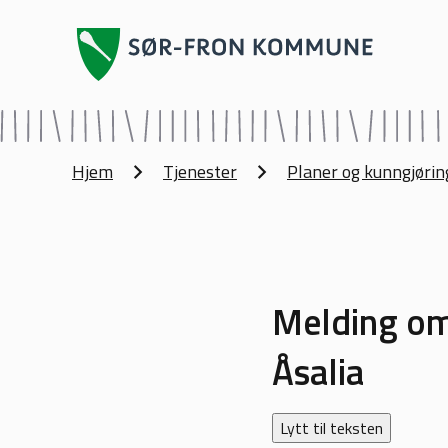
Sør-Fron kommune
Du er her:
Hjem
Tjenester
Planer og kunngjørin
Melding om 
Åsalia
Lytt til teksten