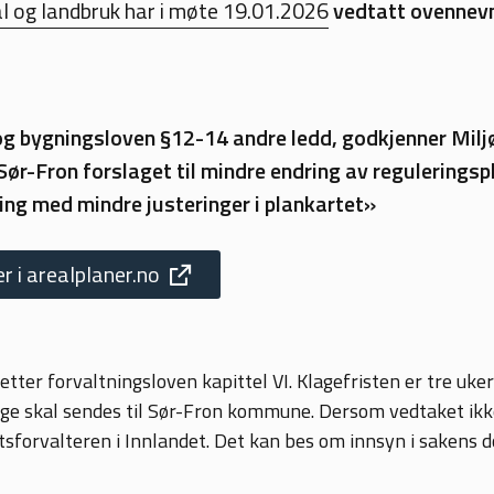
al og landbruk har i møte 19.01.2026
vedtatt ovennevn
g bygningsloven §12-14 andre ledd, godkjenner Miljø
ør-Fron forslaget til mindre endring av reguleringspl
ing med mindre justeringer i plankartet»
 i arealplaner.no
tter forvaltningsloven kapittel VI. Klagefristen er tre uker
ge skal sendes til Sør-Fron kommune. Dersom vedtaket ikke 
atsforvalteren i Innlandet. Det kan bes om innsyn i sakens d