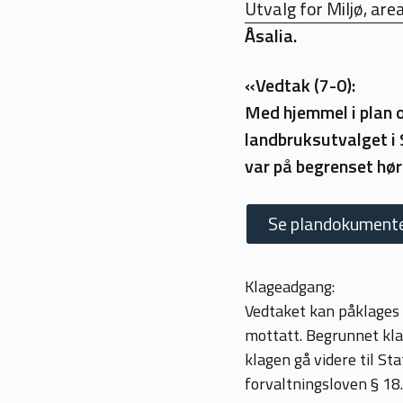
Utvalg for Miljø, are
Åsalia.
«Vedtak (7-0):
Med hjemmel i plan o
landbruksutvalget i S
var på begrenset hør
Se plandokumenter
Klageadgang:
Vedtaket kan påklages e
mottatt. Begrunnet kla
klagen gå videre til St
forvaltningsloven § 18.