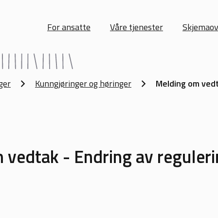
For ansatte
Våre tjenester
Skjemaov
ger
Kunngjøringer og høringer
Melding om vedta
vedtak - Endring av reguleri